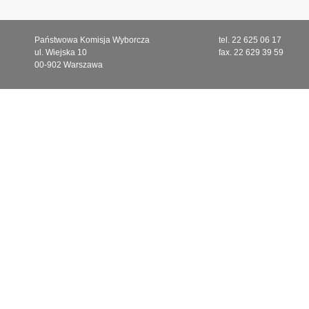
Państwowa Komisja Wyborcza
tel. 22 625 06 17
ul. Wiejska 10
fax. 22 629 39 59
00-902 Warszawa