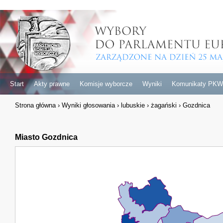
Start
Akty prawne
Komisje wyborcze
Wyniki
Komunikaty PKW
Strona główna
›
Wyniki głosowania
›
lubuskie
›
żagański
›
Gozdnica
Miasto Gozdnica