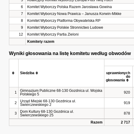
5
Koalicyjny Komitet Wyborczy Europa Plus Twój Ruch
6
Komitet Wyborczy Polska Razem Jarosława Gowina
7
Komitet Wyborczy Nowa Prawica – Janusza Korwin-Mikke
8
Komitet Wyborczy Platforma Obywatelska RP
9
Komitet Wyborczy Polskie Stronnictwo Ludowe
12
Komitet Wyborczy Partia Zieloni
Komitety razem
Wyniki głosowania na listę komitetu według obwodów
Siedziba
uprawnionych 
do 
głosowania
Gimnazjum Publiczne 68-130 Gozdnica ul. Wojska
1
920
Polskiego 5
Urząd Miejski 68-130 Gozdnica ul.
2
919
Świerczewskiego 2
Dom Kultury 68-130 Gozdnica ul.
3
878
Świerczewskiego 25
Razem
2 717