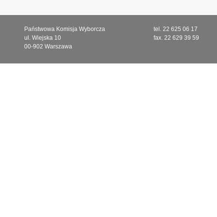
Państwowa Komisja Wyborcza
tel. 22 625 06 17
ul. Wiejska 10
fax. 22 629 39 59
00-902 Warszawa