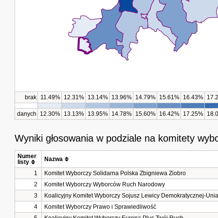
brak
11.49%
12.31%
13.14%
13.96%
14.79%
15.61%
16.43%
17.
danych
12.30%
13.13%
13.95%
14.78%
15.60%
16.42%
17.25%
18.
Wyniki głosowania w podziale na komitety wyb
Numer 
Nazwa
listy
1
Komitet Wyborczy Solidarna Polska Zbigniewa Ziobro
2
Komitet Wyborczy Wyborców Ruch Narodowy
3
Koalicyjny Komitet Wyborczy Sojusz Lewicy Demokratycznej-Unia
4
Komitet Wyborczy Prawo i Sprawiedliwość