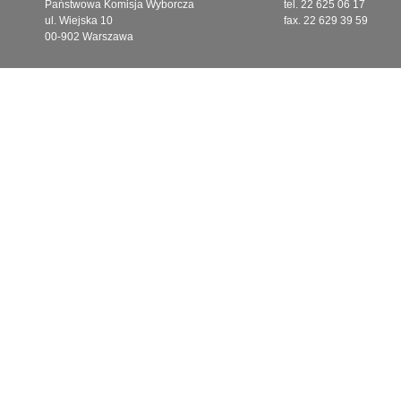
Państwowa Komisja Wyborcza
tel. 22 625 06 17
ul. Wiejska 10
fax. 22 629 39 59
00-902 Warszawa