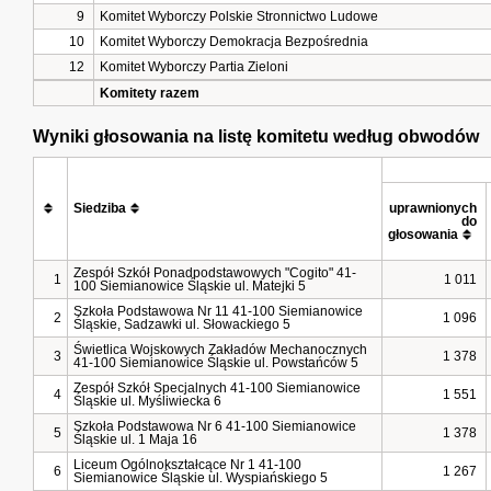
9
Komitet Wyborczy Polskie Stronnictwo Ludowe
10
Komitet Wyborczy Demokracja Bezpośrednia
12
Komitet Wyborczy Partia Zieloni
Komitety razem
Wyniki głosowania na listę komitetu według obwodów
Siedziba
uprawnionych 
do 
głosowania
Zespół Szkół Ponadpodstawowych "Cogito" 41-
1
1 011
100 Siemianowice Śląskie ul. Matejki 5
Szkoła Podstawowa Nr 11 41-100 Siemianowice
2
1 096
Śląskie, Sadzawki ul. Słowackiego 5
Świetlica Wojskowych Zakładów Mechanocznych
3
1 378
41-100 Siemianowice Śląskie ul. Powstańców 5
Zespół Szkół Specjalnych 41-100 Siemianowice
4
1 551
Śląskie ul. Myśliwiecka 6
Szkoła Podstawowa Nr 6 41-100 Siemianowice
5
1 378
Śląskie ul. 1 Maja 16
Liceum Ogólnokształcące Nr 1 41-100
6
1 267
Siemianowice Śląskie ul. Wyspiańskiego 5