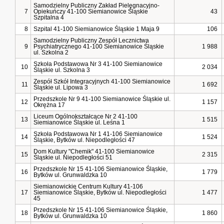
Samodzielny Publiczny Zakład Pielęgnacyjno-
7
Opiekuńczy 41-100 Siemianowice Śląskie
43
Szpitalna 4
8
Szpital 41-100 Siemianowice Śląskie 1 Maja 9
106
Samodzielny Publiczny Zespół Lecznictwa
9
Psychiatrycznego 41-100 Siemianowice Śląskie
1 988
ul. Szkolna 2
Szkoła Podstawowa Nr 3 41-100 Siemianowice
10
2 034
Śląskie ul. Szkolna 3
Zespół Szkół Integracyjnych 41-100 Siemianowice
11
1 692
Śląskie ul. Lipowa 3
Przedszkole Nr 9 41-100 Siemianowice Śląskie ul.
12
1 157
Okrężna 17
Liceum Ogólnokształcące Nr 2 41-100
13
1 515
Siemianowice Śląskie ul. Leśna 1
Szkoła Podstawowa Nr 1 41-106 Siemianowice
14
1 524
Śląskie, Bytków ul. Niepodległości 47
Dom Kultury "Chemik" 41-100 Siemianowice
15
2 315
Śląskie ul. Niepodległości 51
Przedszkole Nr 15 41-106 Siemianowice Śląskie,
16
1 779
Bytków ul. Grunwaldzka 10
Siemianowickie Centrum Kultury 41-106
17
Siemianowice Śląskie, Bytków ul. Niepodległości
1 477
45
Przedszkole Nr 15 41-106 Siemianowice Śląskie,
18
1 860
Bytków ul. Grunwaldzka 10