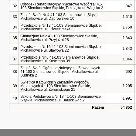
Ośrodek Rehabilitacyjny "Wichrowe Wzgórza" 41-
32
947
103 Siemianowice Śląskie, Przełajka ul. Wiejska 2
Zespół Szkół Nr 4 41-103 Siemianowice Śląskie,
33
1 610
Michałkowice ul. Dąbrowskiej 10
Przedszkole Nr 12 41-103 Siemianowice Śląskie,
34
1 750
Michałkowice ul. Oświęcimska 3
Gimnazjum Nr 2 41-103 Siemianowice Śląskie,
35
1 843
Michałkowice ul. Przyjaźni 28
Przedszkole Nr 16 41-103 Siemianowice Śląskie,
36
1 843
Michałkowice ul. Stawowa 22
Przedszkole Nr 6 41-103 Siemianowice Śląskie,
37
1 346
Michałkowice ul. Kościelna 39
Zespół Szkół Ogólnokształcących i Zawodowych
38
41-103 Siemianowice Śląskie, Michałkowice ul.
692
Budryka 2
Świetlica Katowickich Zakładów Wyrobów
39
Metalowych 41-103 Siemianowice Śląskie,
1 205
Michałkowice ul. Żeromskiego 21
Szkoła Podstawowa Nr 13 41-103 Siemianowice
40
1 991
Śląskie, Michałkowice ul. Barlickiwgo 2
Razem
54 852