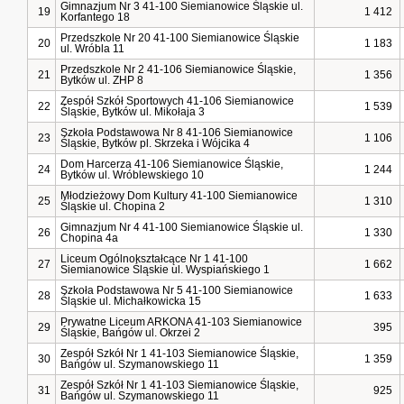
Gimnazjum Nr 3 41-100 Siemianowice Śląskie ul.
19
1 412
Korfantego 18
Przedszkole Nr 20 41-100 Siemianowice Śląskie
20
1 183
ul. Wróbla 11
Przedszkole Nr 2 41-106 Siemianowice Śląskie,
21
1 356
Bytków ul. ZHP 8
Zespół Szkół Sportowych 41-106 Siemianowice
22
1 539
Śląskie, Bytków ul. Mikołaja 3
Szkoła Podstawowa Nr 8 41-106 Siemianowice
23
1 106
Śląskie, Bytków pl. Skrzeka i Wójcika 4
Dom Harcerza 41-106 Siemianowice Śląskie,
24
1 244
Bytków ul. Wróblewskiego 10
Młodzieżowy Dom Kultury 41-100 Siemianowice
25
1 310
Śląskie ul. Chopina 2
Gimnazjum Nr 4 41-100 Siemianowice Śląskie ul.
26
1 330
Chopina 4a
Liceum Ogólnokształcące Nr 1 41-100
27
1 662
Siemianowice Śląskie ul. Wyspiańskiego 1
Szkoła Podstawowa Nr 5 41-100 Siemianowice
28
1 633
Śląskie ul. Michałkowicka 15
Prywatne Liceum ARKONA 41-103 Siemianowice
29
395
Śląskie, Bańgów ul. Okrzei 2
Zespół Szkół Nr 1 41-103 Siemianowice Śląskie,
30
1 359
Bańgów ul. Szymanowskiego 11
Zespół Szkół Nr 1 41-103 Siemianowice Śląskie,
31
925
Bańgów ul. Szymanowskiego 11