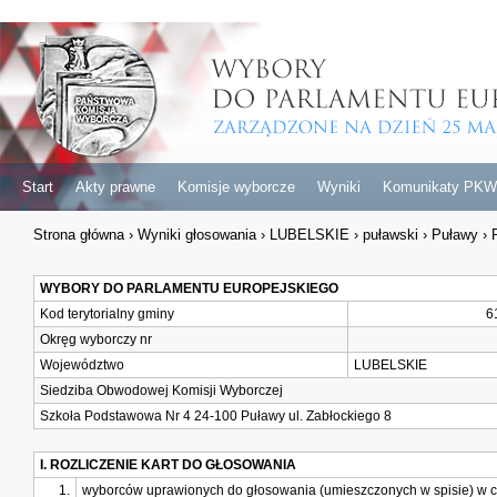
Start
Akty prawne
Komisje wyborcze
Wyniki
Komunikaty PKW
Strona główna
›
Wyniki głosowania
›
LUBELSKIE
›
puławski
›
Puławy
›
P
WYBORY DO PARLAMENTU EUROPEJSKIEGO
Kod terytorialny gminy
6
Okręg wyborczy nr
Województwo
LUBELSKIE
Siedziba Obwodowej Komisji Wyborczej
Szkoła Podstawowa Nr 4 24-100 Puławy ul. Zabłockiego 8
I. ROZLICZENIE KART DO GŁOSOWANIA
1.
wyborców uprawionych do głosowania (umieszczonych w spisie) w c