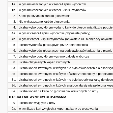
1a.
w tym umieszczonych w części A spisu wyborców
1b.
w tym umieszczonych w części B spisu wyborców
2.
Komisja otrzymała kart do głosowania
3.
Nie wykorzystano kart do głosowania
4.
Liczba wyborców, którym wydano karty do głosowania (liczba podpis
4a.
w tym w części A spisu wyborców (obywatele polscy)
4b.
w tym w części B spisu wyborców (obywatele UE niebędący obywatel
5.
Liczba wyborców głosujących przez pełnomocnika
6.
Liczba wyborców głosujących na podstawie zaświadczenia o prawie
7.
Liczba wyborców, którym wysłano pakiety wyborcze
8.
Liczba otrzymanych kopert zwrotnych
8a.
Liczba kopert zwrotnych, w których nie było oświadczenia o osobisty
8b.
Liczba kopert zwrotnych, w których oświadczenie nie było podpisan
8c.
Liczba kopert zwrotnych, w których nie było koperty na kartę do głos
8d.
Liczba kopert zwrotnych, w których znajdowała się niezaklejona kop
8e.
Liczba kopert na kartę do głosowania wrzuconych do urny
II. USTALENIE WYNIKÓW GŁOSOWANIA
9.
Liczba kart wyjętych z urny
9a.
w tym liczba kart wyjętych z kopert na karty do głosowania