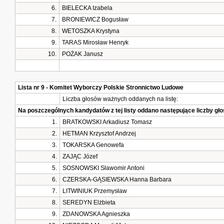
6.
BIELECKA Izabela
7.
BRONIEWICZ Bogusław
8.
WETOSZKA Krystyna
9.
TARAS Mirosław Henryk
10.
POŻAK Janusz
Lista nr 9 - Komitet Wyborczy Polskie Stronnictwo Ludowe
Liczba głosów ważnych oddanych na listę:
Na poszczególnych kandydatów z tej listy oddano następujące liczby g
1.
BRATKOWSKI Arkadiusz Tomasz
2.
HETMAN Krzysztof Andrzej
3.
TOKARSKA Genowefa
4.
ZAJĄC Józef
5.
SOSNOWSKI Sławomir Antoni
6.
CZERSKA-GĄSIEWSKA Hanna Barbara
7.
LITWINIUK Przemysław
8.
SEREDYN Elżbieta
9.
ZDANOWSKA Agnieszka