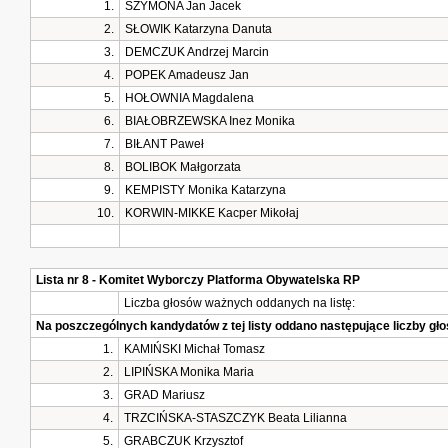
1.
SZYMONA Jan Jacek
2.
SŁOWIK Katarzyna Danuta
3.
DEMCZUK Andrzej Marcin
4.
POPEK Amadeusz Jan
5.
HOŁOWNIA Magdalena
6.
BIAŁOBRZEWSKA Inez Monika
7.
BIŁANT Paweł
8.
BOLIBOK Małgorzata
9.
KEMPISTY Monika Katarzyna
10.
KORWIN-MIKKE Kacper Mikołaj
Lista nr 8 - Komitet Wyborczy Platforma Obywatelska RP
Liczba głosów ważnych oddanych na listę:
Na poszczególnych kandydatów z tej listy oddano następujące liczby g
1.
KAMIŃSKI Michał Tomasz
2.
LIPIŃSKA Monika Maria
3.
GRAD Mariusz
4.
TRZCIŃSKA-STASZCZYK Beata Lilianna
5.
GRABCZUK Krzysztof