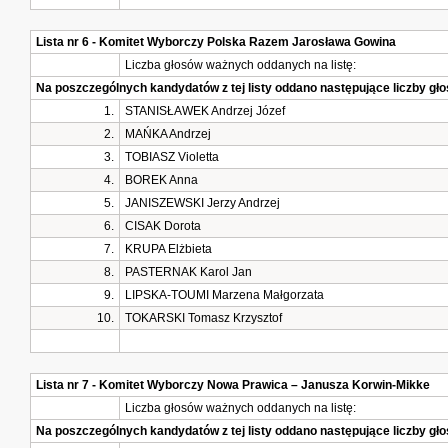
Lista nr 6 - Komitet Wyborczy Polska Razem Jarosława Gowina
Liczba głosów ważnych oddanych na listę:
Na poszczególnych kandydatów z tej listy oddano następujące liczby g
1.
STANISŁAWEK Andrzej Józef
2.
MAŃKA Andrzej
3.
TOBIASZ Violetta
4.
BOREK Anna
5.
JANISZEWSKI Jerzy Andrzej
6.
CISAK Dorota
7.
KRUPA Elżbieta
8.
PASTERNAK Karol Jan
9.
LIPSKA-TOUMI Marzena Małgorzata
10.
TOKARSKI Tomasz Krzysztof
Lista nr 7 - Komitet Wyborczy Nowa Prawica – Janusza Korwin-Mikke
Liczba głosów ważnych oddanych na listę:
Na poszczególnych kandydatów z tej listy oddano następujące liczby g