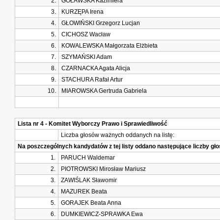
2.
GOŁAWSKA Kazimiera
3.
KURZĘPA Irena
4.
GŁOWIŃSKI Grzegorz Lucjan
5.
CICHOSZ Wacław
6.
KOWALEWSKA Małgorzata Elżbieta
7.
SZYMAŃSKI Adam
8.
CZARNACKA Agata Alicja
9.
STACHURA Rafał Artur
10.
MIAROWSKA Gertruda Gabriela
Lista nr 4 - Komitet Wyborczy Prawo i Sprawiedliwość
Liczba głosów ważnych oddanych na listę:
Na poszczególnych kandydatów z tej listy oddano następujące liczby g
1.
PARUCH Waldemar
2.
PIOTROWSKI Mirosław Mariusz
3.
ZAWIŚLAK Sławomir
4.
MAZUREK Beata
5.
GORAJEK Beata Anna
6.
DUMKIEWICZ-SPRAWKA Ewa