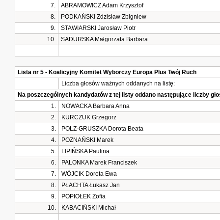
7.
ABRAMOWICZ Adam Krzysztof
8.
PODKAŃSKI Zdzisław Zbigniew
9.
STAWIARSKI Jarosław Piotr
10.
SADURSKA Małgorzata Barbara
Lista nr 5 - Koalicyjny Komitet Wyborczy Europa Plus Twój Ruch
Liczba głosów ważnych oddanych na listę:
Na poszczególnych kandydatów z tej listy oddano następujące liczby g
1.
NOWACKA Barbara Anna
2.
KURCZUK Grzegorz
3.
POLZ-GRUSZKA Dorota Beata
4.
POZNAŃSKI Marek
5.
LIPIŃSKA Paulina
6.
PALONKA Marek Franciszek
7.
WÓJCIK Dorota Ewa
8.
PŁACHTA Łukasz Jan
9.
POPIOŁEK Zofia
10.
KABACIŃSKI Michał