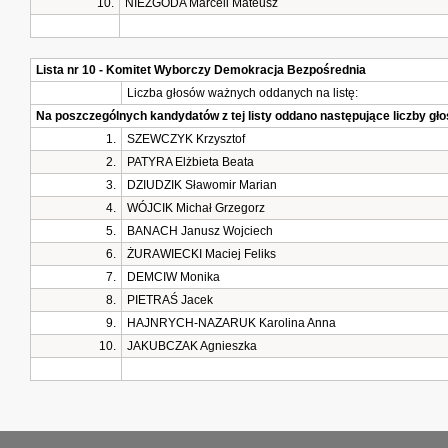
10.
NIEZGODA Marceli Mateusz
Lista nr 10 - Komitet Wyborczy Demokracja Bezpośrednia
Liczba głosów ważnych oddanych na listę:
Na poszczególnych kandydatów z tej listy oddano następujące liczby g
1.
SZEWCZYK Krzysztof
2.
PATYRA Elżbieta Beata
3.
DZIUDZIK Sławomir Marian
4.
WÓJCIK Michał Grzegorz
5.
BANACH Janusz Wojciech
6.
ŻURAWIECKI Maciej Feliks
7.
DEMCIW Monika
8.
PIETRAŚ Jacek
9.
HAJNRYCH-NAZARUK Karolina Anna
10.
JAKUBCZAK Agnieszka