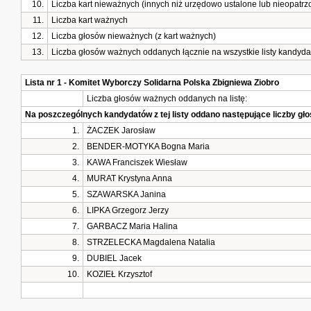
10.
Liczba kart nieważnych (innych niż urzędowo ustalone lub nieopatr
11.
Liczba kart ważnych
12.
Liczba głosów nieważnych (z kart ważnych)
13.
Liczba głosów ważnych oddanych łącznie na wszystkie listy kandyd
Lista nr 1 - Komitet Wyborczy Solidarna Polska Zbigniewa Ziobro
Liczba głosów ważnych oddanych na listę:
Na poszczególnych kandydatów z tej listy oddano następujące liczby g
1.
ŻACZEK Jarosław
2.
BENDER-MOTYKA Bogna Maria
3.
KAWA Franciszek Wiesław
4.
MURAT Krystyna Anna
5.
SZAWARSKA Janina
6.
LIPKA Grzegorz Jerzy
7.
GARBACZ Maria Halina
8.
STRZELECKA Magdalena Natalia
9.
DUBIEL Jacek
10.
KOZIEŁ Krzysztof