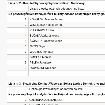
Lista nr 2 - Komitet Wyborczy Wyborców Ruch Narodowy
Liczba głosów ważnych oddanych na listę:
Na poszczególnych kandydatów z tej listy oddano następujące liczby g
1.
KOWALSKI Marian Janusz
2.
WIŚLIŃSKA Natalia Anna
3.
PODSTAWKA Karol
4.
BUJAŁA Adriana Iwona
5.
ŚWISZCZ Józef Wojciech
6.
OKOŃ Olga
7.
WUCZKO Tomasz
8.
SMOLAK Monika
9.
PEŁKA Jarosław
10.
ROWIŃSKI Wojciech
Lista nr 3 - Koalicyjny Komitet Wyborczy Sojusz Lewicy Demokratyczne
Liczba głosów ważnych oddanych na listę:
Na poszczególnych kandydatów z tej listy oddano następujące liczby g
1.
CZERNIAK Jacek Andrzej