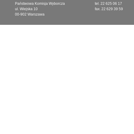
Państwowa Komisja Wyborcza
tel. 22 625 06 17
ul. Wiejska 10
fax. 22 629 39 59
00-902 Warszawa