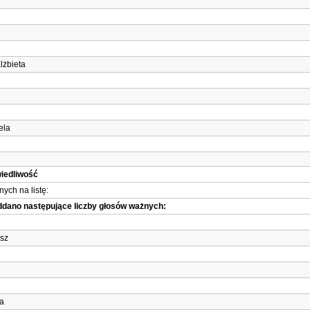
n
żbieta
ela
wiedliwość
ych na listę:
oddano następujące liczby głosów ważnych:
sz
a