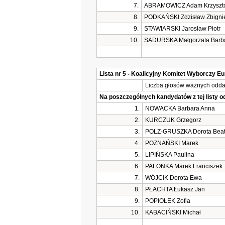
7.
ABRAMOWICZ Adam Krzyszt
8.
PODKAŃSKI Zdzisław Zbign
9.
STAWIARSKI Jarosław Piotr
10.
SADURSKA Małgorzata Barb
Lista nr 5 - Koalicyjny Komitet Wyborczy E
Liczba głosów ważnych oddan
Na poszczególnych kandydatów z tej listy 
1.
NOWACKA Barbara Anna
2.
KURCZUK Grzegorz
3.
POLZ-GRUSZKA Dorota Bea
4.
POZNAŃSKI Marek
5.
LIPIŃSKA Paulina
6.
PALONKA Marek Franciszek
7.
WÓJCIK Dorota Ewa
8.
PŁACHTA Łukasz Jan
9.
POPIOŁEK Zofia
10.
KABACIŃSKI Michał