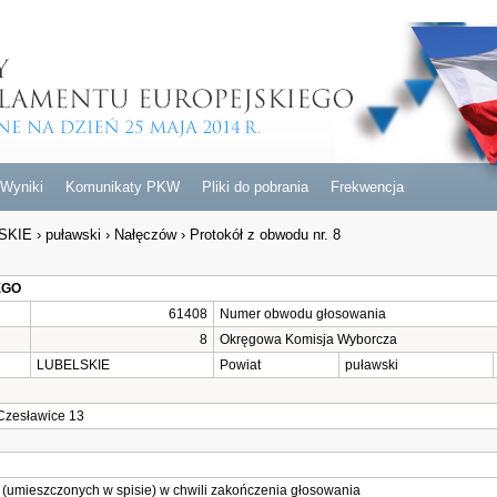
Wyniki
Komunikaty PKW
Pliki do pobrania
Frekwencja
SKIE
›
puławski
›
Nałęczów
›
Protokół z obwodu nr. 8
EGO
61408
Numer obwodu głosowania
8
Okręgowa Komisja Wyborcza
LUBELSKIE
Powiat
puławski
Czesławice 13
(umieszczonych w spisie) w chwili zakończenia głosowania