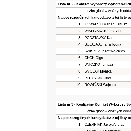
Lista nr 2 - Komitet Wyborczy Wyborców R
Liczba głosów ważnych oddan
Na poszczególnych kandydatów z tej listy 
1.
KOWALSKI Marian Janusz
2.
WIŚLIŃSKA Natalia Anna
3.
PODSTAWKA Karol
4.
BUJAŁA Adriana Iwona
5.
ŚWISZCZ Józef Wojciech
6.
OKOŃ Olga
7.
WUCZKO Tomasz
8.
SMOLAK Monika
9.
PEŁKA Jarosław
10.
ROWIŃSKI Wojciech
Lista nr 3 - Koalicyjny Komitet Wyborczy 
Liczba głosów ważnych oddan
Na poszczególnych kandydatów z tej listy 
1.
CZERNIAK Jacek Andrzej