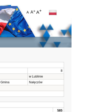
+
+
A
A
A
8
w Lublinie
Gmina
Nałęczów
585