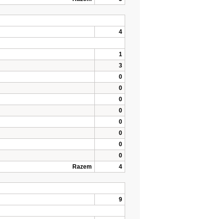
4
1
3
0
0
0
0
0
0
0
0
Razem
4
9