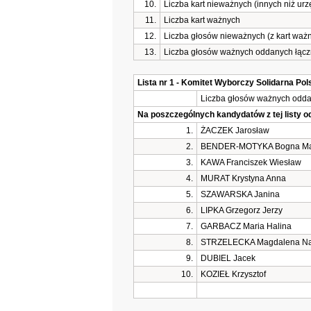
10.
Liczba kart nieważnych (innych niż ur
11.
Liczba kart ważnych
12.
Liczba głosów nieważnych (z kart waż
13.
Liczba głosów ważnych oddanych łączn
Lista nr 1 - Komitet Wyborczy Solidarna Pol
Liczba głosów ważnych oddan
Na poszczególnych kandydatów z tej listy 
1.
ŻACZEK Jarosław
2.
BENDER-MOTYKA Bogna Ma
3.
KAWA Franciszek Wiesław
4.
MURAT Krystyna Anna
5.
SZAWARSKA Janina
6.
LIPKA Grzegorz Jerzy
7.
GARBACZ Maria Halina
8.
STRZELECKA Magdalena Nat
9.
DUBIEL Jacek
10.
KOZIEŁ Krzysztof