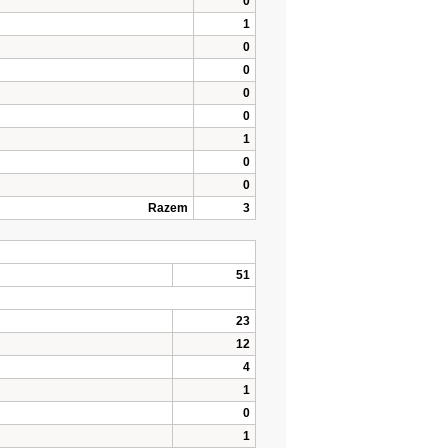
0
1
0
0
0
0
1
0
0
Razem
3
51
23
12
4
1
0
1