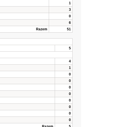
1
3
0
6
Razem
51
5
4
1
0
0
0
0
0
0
0
0
Razem
5