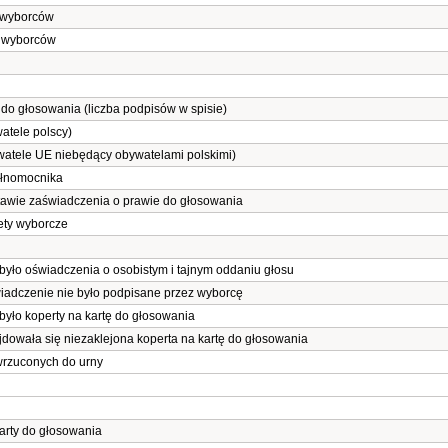
u wyborców
u wyborców
do głosowania (liczba podpisów w spisie)
atele polscy)
watele UE niebędący obywatelami polskimi)
ełnomocnika
tawie zaświadczenia o prawie do głosowania
ety wyborcze
 było oświadczenia o osobistym i tajnym oddaniu głosu
wiadczenie nie było podpisane przez wyborcę
 było koperty na kartę do głosowania
ajdowała się niezaklejona koperta na kartę do głosowania
wrzuconych do urny
karty do głosowania