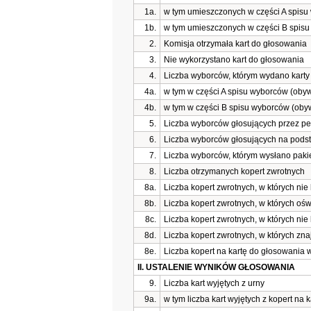
1a.
w tym umieszczonych w części A spis
1b.
w tym umieszczonych w części B spis
2.
Komisja otrzymała kart do głosowania
3.
Nie wykorzystano kart do głosowania
4.
Liczba wyborców, którym wydano karty 
4a.
w tym w części A spisu wyborców (obyw
4b.
w tym w części B spisu wyborców (oby
5.
Liczba wyborców głosujących przez p
6.
Liczba wyborców głosujących na pods
7.
Liczba wyborców, którym wysłano paki
8.
Liczba otrzymanych kopert zwrotnych
8a.
Liczba kopert zwrotnych, w których nie
8b.
Liczba kopert zwrotnych, w których oś
8c.
Liczba kopert zwrotnych, w których nie
8d.
Liczba kopert zwrotnych, w których zn
8e.
Liczba kopert na kartę do głosowania 
II. USTALENIE WYNIKÓW GŁOSOWANIA
9.
Liczba kart wyjętych z urny
9a.
w tym liczba kart wyjętych z kopert na 