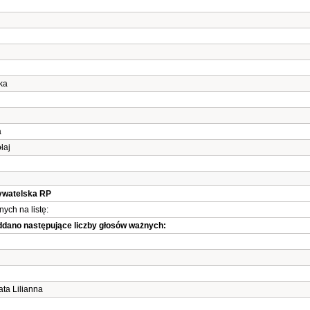
ka
a
łaj
bywatelska RP
ych na listę:
oddano następujące liczby głosów ważnych:
a Lilianna