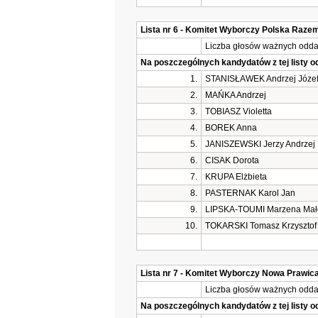
Lista nr 6 - Komitet Wyborczy Polska Raz
Liczba głosów ważnych oddan
Na poszczególnych kandydatów z tej listy 
1.
STANISŁAWEK Andrzej Józe
2.
MAŃKA Andrzej
3.
TOBIASZ Violetta
4.
BOREK Anna
5.
JANISZEWSKI Jerzy Andrzej
6.
CISAK Dorota
7.
KRUPA Elżbieta
8.
PASTERNAK Karol Jan
9.
LIPSKA-TOUMI Marzena Mał
10.
TOKARSKI Tomasz Krzysztof
Lista nr 7 - Komitet Wyborczy Nowa Prawic
Liczba głosów ważnych oddan
Na poszczególnych kandydatów z tej listy 