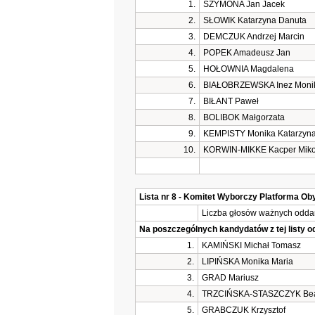
1.
SZYMONA Jan Jacek
2.
SŁOWIK Katarzyna Danuta
3.
DEMCZUK Andrzej Marcin
4.
POPEK Amadeusz Jan
5.
HOŁOWNIA Magdalena
6.
BIAŁOBRZEWSKA Inez Moni
7.
BIŁANT Paweł
8.
BOLIBOK Małgorzata
9.
KEMPISTY Monika Katarzyn
10.
KORWIN-MIKKE Kacper Miko
Lista nr 8 - Komitet Wyborczy Platforma O
Liczba głosów ważnych oddan
Na poszczególnych kandydatów z tej listy 
1.
KAMIŃSKI Michał Tomasz
2.
LIPIŃSKA Monika Maria
3.
GRAD Mariusz
4.
TRZCIŃSKA-STASZCZYK Beat
5.
GRABCZUK Krzysztof