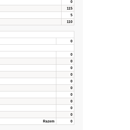
0
115
5
110
0
0
0
0
0
0
0
0
0
0
0
Razem
0