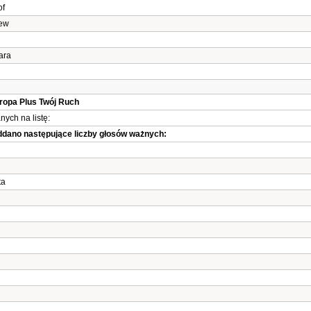
of
iew
ara
uropa Plus Twój Ruch
ych na listę:
oddano następujące liczby głosów ważnych:
ta