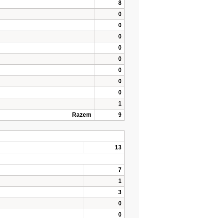
8
0
0
0
0
0
0
0
0
1
Razem
9
13
7
1
3
0
0