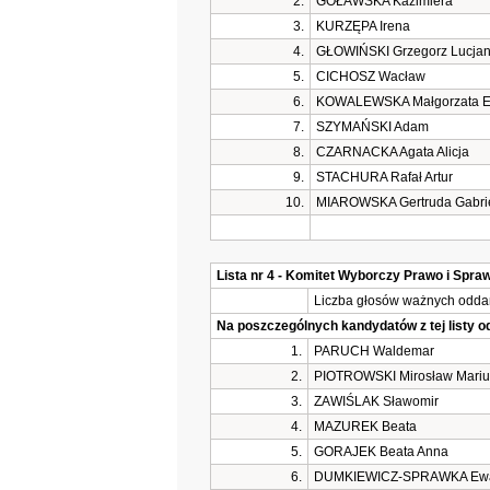
2.
GOŁAWSKA Kazimiera
3.
KURZĘPA Irena
4.
GŁOWIŃSKI Grzegorz Lucja
5.
CICHOSZ Wacław
6.
KOWALEWSKA Małgorzata El
7.
SZYMAŃSKI Adam
8.
CZARNACKA Agata Alicja
9.
STACHURA Rafał Artur
10.
MIAROWSKA Gertruda Gabri
Lista nr 4 - Komitet Wyborczy Prawo i Spra
Liczba głosów ważnych oddan
Na poszczególnych kandydatów z tej listy 
1.
PARUCH Waldemar
2.
PIOTROWSKI Mirosław Mariu
3.
ZAWIŚLAK Sławomir
4.
MAZUREK Beata
5.
GORAJEK Beata Anna
6.
DUMKIEWICZ-SPRAWKA Ew