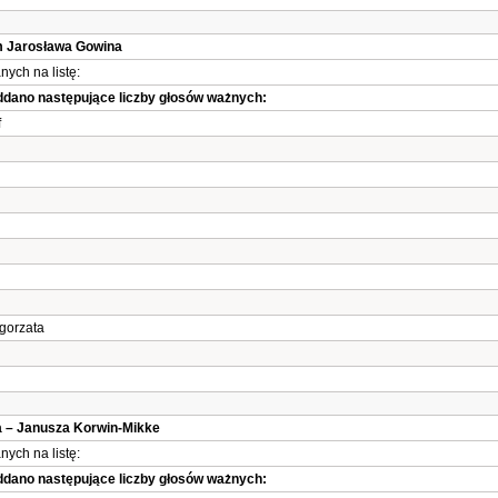
em Jarosława Gowina
ych na listę:
oddano następujące liczby głosów ważnych:
f
gorzata
a – Janusza Korwin-Mikke
ych na listę:
oddano następujące liczby głosów ważnych: