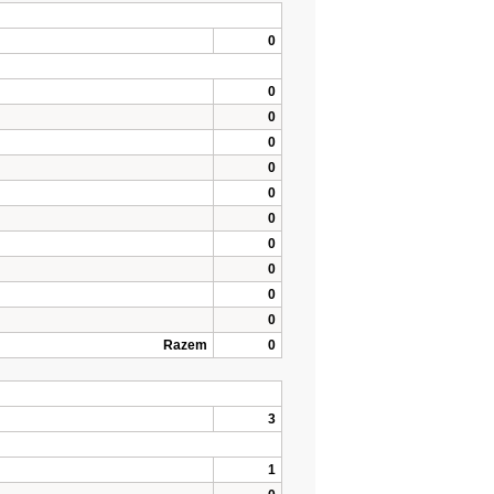
0
0
0
0
0
0
0
0
0
0
0
Razem
0
3
1