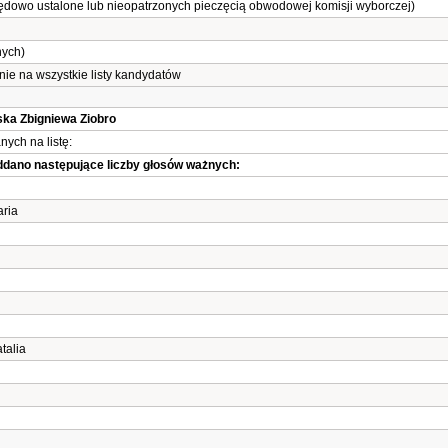
zędowo ustalone lub nieopatrzonych pieczęcią obwodowej komisji wyborczej)
nych)
ie na wszystkie listy kandydatów
ska Zbigniewa Ziobro
ych na listę:
oddano następujące liczby głosów ważnych:
ria
alia