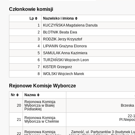
Członkowie komisji
Lp
Nazwisko i imiona
1
KUCZYŃSKA Magdalena Danuta   
2
BŁOTNIK Beata Ewa   
3
RODZIK Jerzy Krzysztof   
4
LIPIANIN Grażyna Elonora   
5
SAMULAK Anna Kazimiera   
6
TURŻAŃSKI Wojciech Leon   
7
KISTER Grzegorz   
8
WOLSKI Wojciech Marek   
Rejonowe Komisje Wyborcze
Nr
Nazwa
Rejonowa Komisja
20
Wyborcza w Białej
Brzeska
Podlaskiej
22-
Rejonowa Komisja
21
Pl.Niepod
Wyborcza w Chełmie
Rejonowa Komisja
Zamość, ul. Partyzantów 3 (budynek L
22