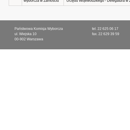
Wyborcza w Zamościu
Urzędu Wojewódzkiego - Delegatura w 
Państwowa Komisja Wyborcza
tel. 22 625 06 17
ul. Wiejska 10
fax. 22 629 39 59
00-902 Warszawa