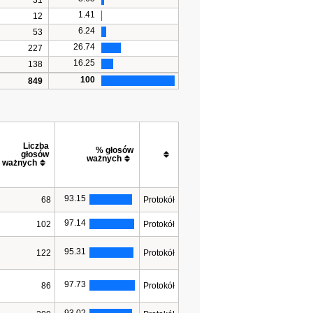
31
1.41
12
6.24
53
26.74
227
16.25
138
100
849
Liczba 
% głosów 
głosów 
ważnych
ważnych
93.15
68
Protokół
97.14
102
Protokół
95.31
122
Protokół
97.73
86
Protokół