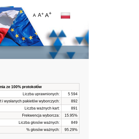
+
+
A
A
A
ania ze 100% protokołów
Liczba uprawnionych:
5 594
t i wysłanych pakietów wyborczych:
892
Liczba ważnych kart:
891
Frekwencja wyborcza:
15.95%
Liczba głosów ważnych:
849
% głosów ważnych:
95.29%