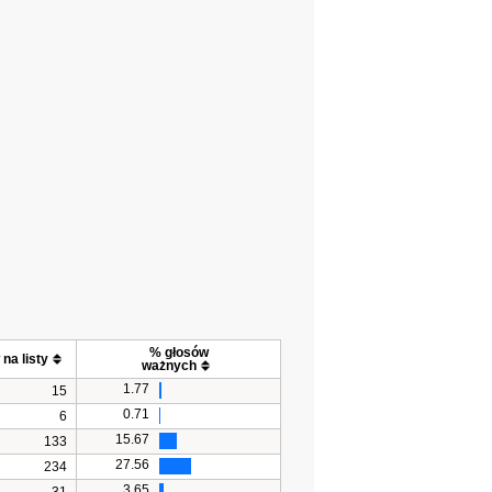
% głosów
na listy
 ważnych
1.77
15
0.71
6
15.67
133
27.56
234
3.65