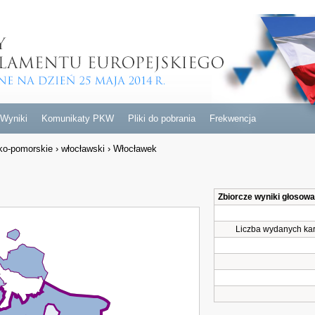
Wyniki
Komunikaty PKW
Pliki do pobrania
Frekwencja
ko-pomorskie
›
włocławski
›
Włocławek
Zbiorcze wyniki głosow
Liczba wydanych kar