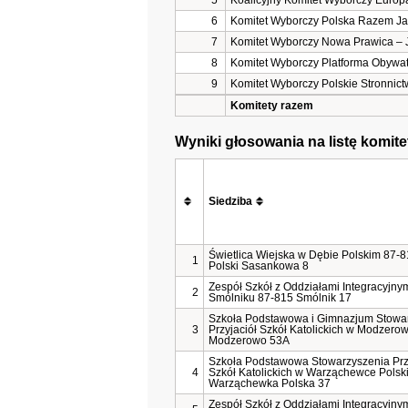
5
Koalicyjny Komitet Wyborczy Europ
6
Komitet Wyborczy Polska Razem J
7
Komitet Wyborczy Nowa Prawica – 
8
Komitet Wyborczy Platforma Obywa
9
Komitet Wyborczy Polskie Stronnic
Komitety razem
Wyniki głosowania na listę komi
Siedziba
Świetlica Wiejska w Dębie Polskim 87-
1
Polski Sasankowa 8
Zespół Szkół z Oddziałami Integracyjny
2
Smólniku 87-815 Smólnik 17
Szkoła Podstawowa i Gimnazjum Stowa
3
Przyjaciół Szkół Katolickich w Modzero
Modzerowo 53A
Szkoła Podstawowa Stowarzyszenia Prz
4
Szkół Katolickich w Warząchewce Polsk
Warząchewka Polska 37
Zespół Szkół z Oddziałami Integracyjny