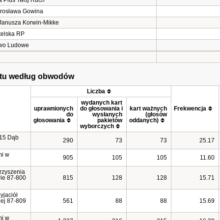
a Plus Twój Ruch
arosława Gowina
Janusza Korwin-Mikke
telska RP
two Ludowe
tetu według obwodów
Liczba
wydanych kart 
uprawnionych 
do głosowania i 
kart ważnych 
Frekwencja
do 
wysłanych 
(głosów 
głosowania
pakietów 
oddanych)
wyborczych
815 Dąb
290
73
73
25.17
mi w
905
105
105
11.60
rzyszenia
wie 87-800
815
128
128
15.71
yjaciół
iej 87-809
561
88
88
15.69
mi w