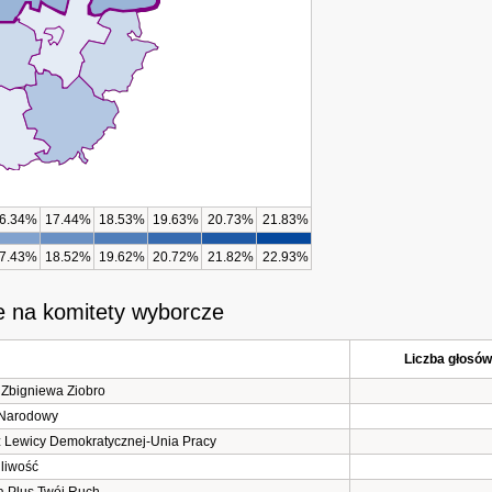
6.34%
17.44%
18.53%
19.63%
20.73%
21.83%
7.43%
18.52%
19.62%
20.72%
21.82%
22.93%
e na komitety wyborcze
Liczba głosów 
 Zbigniewa Ziobro
 Narodowy
z Lewicy Demokratycznej-Unia Pracy
liwość