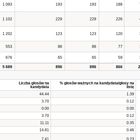
1 093
193
193
188
1 102
229
229
226
1 202
123
123
120
553
86
86
77
676
65
65
59
5 689
896
896
866
Liczba głosów na
% głosów ważnych na kandydata/głosy na
kandydata
listę
44.44
1.39
3.70
0.12
0.00
0.00
3.70
0.12
11.11
0.35
14.81
0.46
7.41
0.23