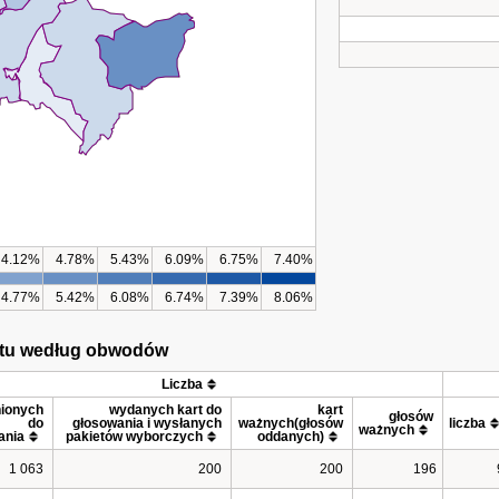
4.12%
4.78%
5.43%
6.09%
6.75%
7.40%
4.77%
5.42%
6.08%
6.74%
7.39%
8.06%
tetu według obwodów
Liczba
ionych 
wydanych kart do 
kart 
głosów 
do 
głosowania i wysłanych 
ważnych(głosów 
liczba
ważnych
ania
pakietów wyborczych
oddanych)
1 063
200
200
196