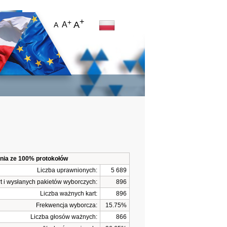
+
+
A
A
A
ania ze 100% protokołów
Liczba uprawnionych:
5 689
t i wysłanych pakietów wyborczych:
896
Liczba ważnych kart:
896
Frekwencja wyborcza:
15.75%
Liczba głosów ważnych:
866