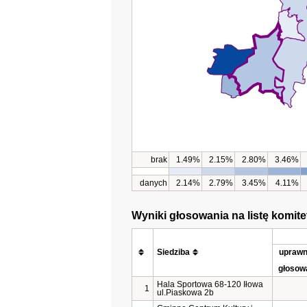
brak
1.49%
2.15%
2.80%
3.46%
danych
2.14%
2.79%
3.45%
4.11%
Wyniki głosowania na listę komi
Siedziba
uprawn
głosow
Hala Sportowa 68-120 Iłowa
1
ul.Piaskowa 2b