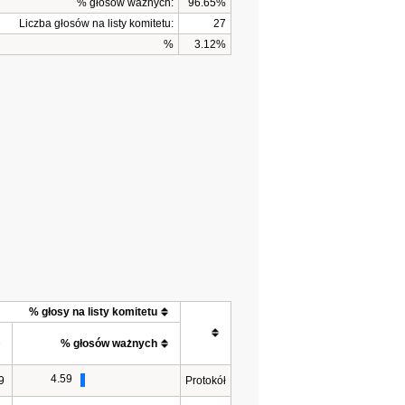
% głosów ważnych:
96.65%
Liczba głosów na listy komitetu:
27
%
3.12%
% głosy na listy komitetu
% głosów ważnych
4.59
9
Protokół