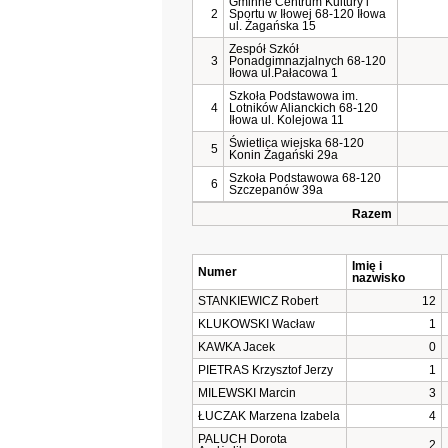
Gminne Centrum Kultury i
2
Sportu w Iłowej 68-120 Iłowa
ul. Żagańska 15
Zespół Szkół
3
Ponadgimnazjalnych 68-120
Iłowa ul.Pałacowa 1
Szkoła Podstawowa im.
4
Lotników Alianckich 68-120
Iłowa ul. Kolejowa 11
Świetlica wiejska 68-120
5
Konin Żagański 29a
Szkoła Podstawowa 68-120
6
Szczepanów 39a
Razem
Imię i
Numer
nazwisko
STANKIEWICZ Robert
12
KLUKOWSKI Wacław
1
KAWKA Jacek
0
PIETRAS Krzysztof Jerzy
1
MILEWSKI Marcin
3
ŁUCZAK Marzena Izabela
4
PALUCH Dorota
2