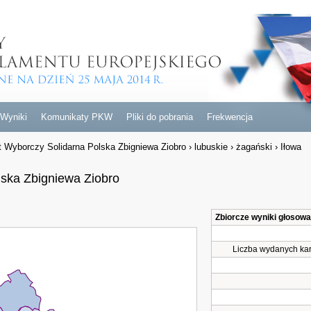
Wyniki
Komunikaty PKW
Pliki do pobrania
Frekwencja
t Wyborczy Solidarna Polska Zbigniewa Ziobro
›
lubuskie
›
żagański
›
Iłowa
lska Zbigniewa Ziobro
Zbiorcze wyniki głosow
Liczba wydanych kar