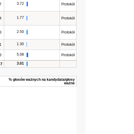
3.72
7
Protokół
1.77
4
Protokół
2.50
3
Protokół
1.30
1
Protokół
5.08
3
Protokół
3.01
27
% głosów ważnych na kandydata/głosy
ważne