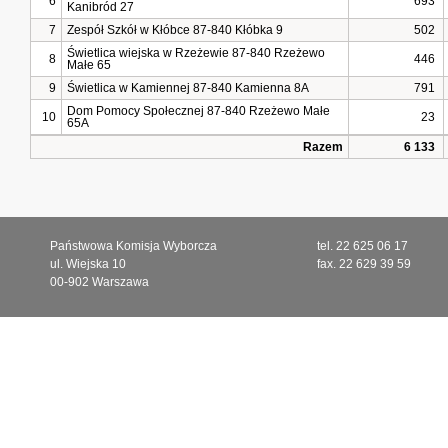
6
693
Kanibród 27
7
Zespół Szkół w Kłóbce 87-840 Kłóbka 9
502
Świetlica wiejska w Rzeżewie 87-840 Rzeżewo
8
446
Małe 65
9
Świetlica w Kamiennej 87-840 Kamienna 8A
791
Dom Pomocy Społecznej 87-840 Rzeżewo Małe
10
23
65A
Razem
6 133
Państwowa Komisja Wyborcza
tel. 22 625 06 17
ul. Wiejska 10
fax. 22 629 39 59
00-902 Warszawa