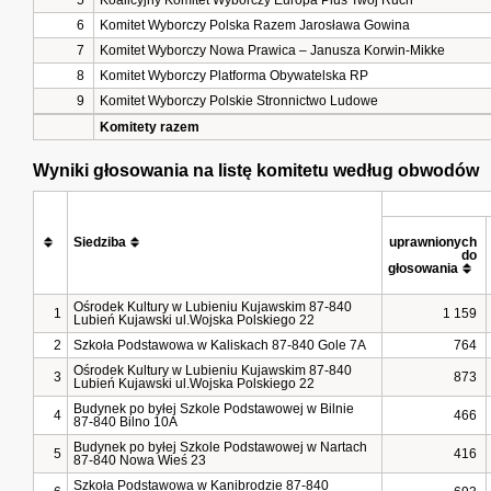
5
Koalicyjny Komitet Wyborczy Europa Plus Twój Ruch
6
Komitet Wyborczy Polska Razem Jarosława Gowina
7
Komitet Wyborczy Nowa Prawica – Janusza Korwin-Mikke
8
Komitet Wyborczy Platforma Obywatelska RP
9
Komitet Wyborczy Polskie Stronnictwo Ludowe
Komitety razem
Wyniki głosowania na listę komitetu według obwodów
Siedziba
uprawnionych 
do 
głosowania
Ośrodek Kultury w Lubieniu Kujawskim 87-840
1
1 159
Lubień Kujawski ul.Wojska Polskiego 22
2
Szkoła Podstawowa w Kaliskach 87-840 Gole 7A
764
Ośrodek Kultury w Lubieniu Kujawskim 87-840
3
873
Lubień Kujawski ul.Wojska Polskiego 22
Budynek po byłej Szkole Podstawowej w Bilnie
4
466
87-840 Bilno 10A
Budynek po byłej Szkole Podstawowej w Nartach
5
416
87-840 Nowa Wieś 23
Szkoła Podstawowa w Kanibrodzie 87-840