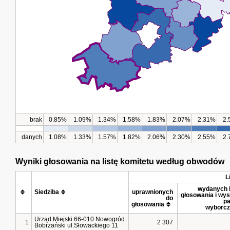
brak
0.85%
1.09%
1.34%
1.58%
1.83%
2.07%
2.31%
2.
danych
1.08%
1.33%
1.57%
1.82%
2.06%
2.30%
2.55%
2.
Wyniki głosowania na listę komitetu według obwodów
L
wydanych k
Siedziba
uprawnionych 
głosowania i wys
do 
pa
głosowania
wyborc
Urząd Miejski 66-010 Nowogród
1
2 307
Bobrzański ul.Słowackiego 11