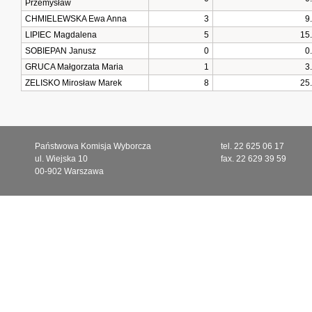
Przemysław
CHMIELEWSKA Ewa Anna
3
9
LIPIEC Magdalena
5
15
SOBIEPAN Janusz
0
0
GRUCA Małgorzata Maria
1
3
ZELISKO Mirosław Marek
8
25
Państwowa Komisja Wyborcza
tel. 22 625 06 17
ul. Wiejska 10
fax. 22 629 39 59
00-902 Warszawa