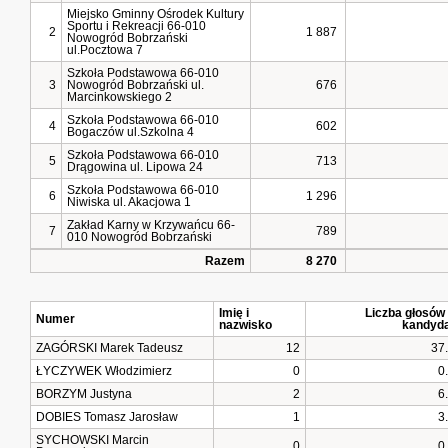
Miejsko Gminny Ośrodek Kultury
Sportu i Rekreacji 66-010
2
1 887
Nowogród Bobrzański
ul.Pocztowa 7
Szkoła Podstawowa 66-010
3
Nowogród Bobrzański ul.
676
Marcinkowskiego 2
Szkoła Podstawowa 66-010
4
602
Bogaczów ul.Szkolna 4
Szkoła Podstawowa 66-010
5
713
Drągowina ul. Lipowa 24
Szkoła Podstawowa 66-010
6
1 296
Niwiska ul. Akacjowa 1
Zakład Karny w Krzywańcu 66-
7
789
010 Nowogród Bobrzański
Razem
8 270
Imię i
Liczba głosów
Numer
nazwisko
kandyd
ZAGÓRSKI Marek Tadeusz
12
37
ŁYCZYWEK Włodzimierz
0
0
BORZYM Justyna
2
6
DOBIES Tomasz Jarosław
1
3
SYCHOWSKI Marcin
0
0