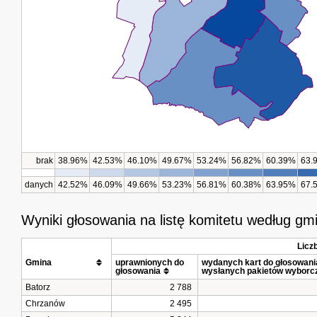
brak
38.96%
42.53%
46.10%
49.67%
53.24%
56.82%
60.39%
63.
danych
42.52%
46.09%
49.66%
53.23%
56.81%
60.38%
63.95%
67.
Wyniki głosowania na listę komitetu według gm
Licz
Gmina			
uprawnionych do 
wydanych kart do głosowania 
głosowania
wysłanych pakietów wyborc
Batorz
2 788
Chrzanów
2 495