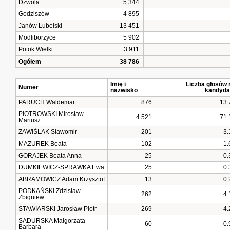
Dzwola
5 344
Godziszów
4 895
Janów Lubelski
13 451
Modliborzyce
5 902
Potok Wielki
3 911
Ogółem
38 786
Imię i
Liczba głosów 
Numer
nazwisko
kandyda
PARUCH Waldemar
876
13.
PIOTROWSKI Mirosław
4 521
71.
Mariusz
ZAWIŚLAK Sławomir
201
3.
MAZUREK Beata
102
1.
GORAJEK Beata Anna
25
0.
DUMKIEWICZ-SPRAWKA Ewa
25
0.
ABRAMOWICZ Adam Krzysztof
13
0.
PODKAŃSKI Zdzisław
262
4.
Zbigniew
STAWIARSKI Jarosław Piotr
269
4.
SADURSKA Małgorzata
60
0.
Barbara