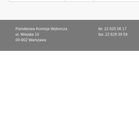
Państwowa Komisja Wyborcza
tel. 22 625 06 17
ul. Wiejska 10
fax. 22 629 39 59
00-902 Warszawa