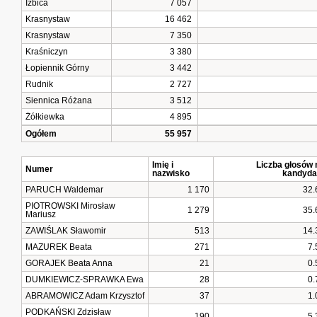
Izbica
7 057
Krasnystaw
16 462
Krasnystaw
7 350
Kraśniczyn
3 380
Łopiennik Górny
3 442
Rudnik
2 727
Siennica Różana
3 512
Żółkiewka
4 895
Ogółem
55 957
Imię i
Liczba głosów 
Numer
nazwisko
kandyda
PARUCH Waldemar
1 170
32.
PIOTROWSKI Mirosław
1 279
35.
Mariusz
ZAWIŚLAK Sławomir
513
14.
MAZUREK Beata
271
7.
GORAJEK Beata Anna
21
0.
DUMKIEWICZ-SPRAWKA Ewa
28
0.
ABRAMOWICZ Adam Krzysztof
37
1.
PODKAŃSKI Zdzisław
190
5.