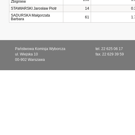
Zbigniew
STAWIARSKI Jarosław Piotr
14
0.
SADURSKA Małgorzata
61
1.
Barbara
Państwowa Komisja Wyborcza
tel. 22 625 06 17
ul. Wiejska 10
fax. 22 629 39 59
00-902 Warszawa