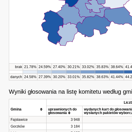
brak
21.78%
24.59%
27.40%
30.21%
33.02%
35.83%
38.64%
41.
danych
24.58%
27.39%
30.20%
33.01%
35.82%
38.63%
41.44%
44.
Wyniki głosowania na listę komitetu według gm
Licz
Gmina			
uprawnionych do 
wydanych kart do głosowania 
głosowania
wysłanych pakietów wyborc
Fajsławice
3 948
Gorzków
3 184