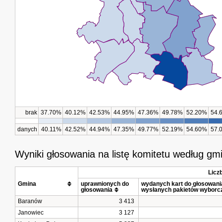
brak
37.70%
40.12%
42.53%
44.95%
47.36%
49.78%
52.20%
54.
danych
40.11%
42.52%
44.94%
47.35%
49.77%
52.19%
54.60%
57.
Wyniki głosowania na listę komitetu według gm
Licz
Gmina			
uprawnionych do 
wydanych kart do głosowania 
głosowania
wysłanych pakietów wyborc
Baranów
3 413
Janowiec
3 127