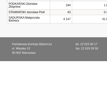
PODKAŃSKI Zdzisław
184
1.
Zbigniew
STAWIARSKI Jarosław Piotr
43
0.
SADURSKA Małgorzata
4 147
41.
Barbara
Państwowa Komisja Wyborcza
tel. 22 625 06 17
ul. Wiejska 10
fax. 22 629 39 59
00-902 Warszawa