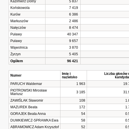
Kazimierz Dolny
5 837
Końskowola
7 419
Kurów
6 386
Markuszów
2 486
Nałęczów
8 474
Puławy
40 347
Puławy
9 657
Wąwolnica
3 870
Żyrzyn
5 405
Ogółem
96 421
Imię i
Liczba głosów 
Numer
nazwisko
kandyda
PARUCH Waldemar
1 963
19.
PIOTROWSKI Mirosław
3 185
31.
Mariusz
ZAWIŚLAK Sławomir
108
1.
MAZUREK Beata
172
1.
GORAJEK Beata Anna
54
0.
DUMKIEWICZ-SPRAWKA Ewa
58
0.
ABRAMOWICZ Adam Krzysztof
52
0.