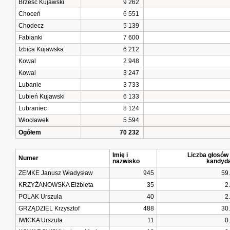
Brześć Kujawski
9 262
Choceń
6 551
Chodecz
5 139
Fabianki
7 600
Izbica Kujawska
6 212
Kowal
2 948
Kowal
3 247
Lubanie
3 733
Lubień Kujawski
6 133
Lubraniec
8 124
Włocławek
5 594
Ogółem
70 232
Imię i
Liczba głosów
Numer
nazwisko
kandyd
ZEMKE Janusz Władysław
945
59
KRZYŻANOWSKA Elżbieta
35
2
POLAK Urszula
40
2
GRZĄDZIEL Krzysztof
488
30
IWICKA Urszula
11
0