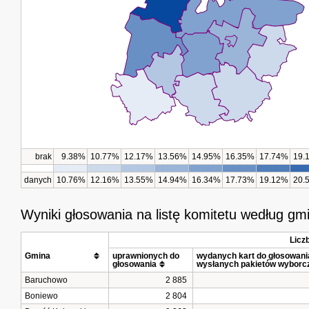
brak
9.38%
10.77%
12.17%
13.56%
14.95%
16.35%
17.74%
19.
danych
10.76%
12.16%
13.55%
14.94%
16.34%
17.73%
19.12%
20.
Wyniki głosowania na listę komitetu według gm
Licz
Gmina			
uprawnionych do 
wydanych kart do głosowania 
głosowania
wysłanych pakietów wyborc
Baruchowo
2 885
Boniewo
2 804