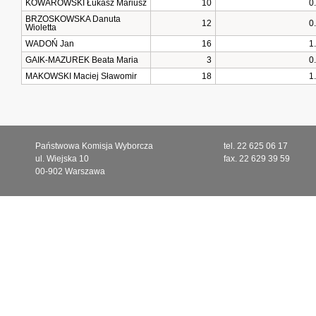
KOWAROWSKI Łukasz Mariusz
10
0
BRZOSKOWSKA Danuta
12
0
Wioletta
WADOŃ Jan
16
1
GAIK-MAZUREK Beata Maria
3
0
MAKOWSKI Maciej Sławomir
18
1
Państwowa Komisja Wyborcza
tel. 22 625 06 17
ul. Wiejska 10
fax. 22 629 39 59
00-902 Warszawa