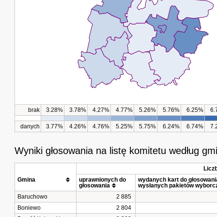
brak
3.28%
3.78%
4.27%
4.77%
5.26%
5.76%
6.25%
6.
danych
3.77%
4.26%
4.76%
5.25%
5.75%
6.24%
6.74%
7.
Wyniki głosowania na listę komitetu według gm
Licz
Gmina			
uprawnionych do 
wydanych kart do głosowania 
głosowania
wysłanych pakietów wyborc
Baruchowo
2 885
Boniewo
2 804