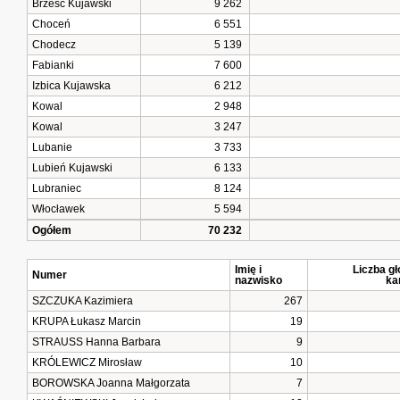
Brześć Kujawski
9 262
Choceń
6 551
Chodecz
5 139
Fabianki
7 600
Izbica Kujawska
6 212
Kowal
2 948
Kowal
3 247
Lubanie
3 733
Lubień Kujawski
6 133
Lubraniec
8 124
Włocławek
5 594
Ogółem
70 232
Imię i
Liczba g
Numer
nazwisko
ka
SZCZUKA Kazimiera
267
KRUPA Łukasz Marcin
19
STRAUSS Hanna Barbara
9
KRÓLEWICZ Mirosław
10
BOROWSKA Joanna Małgorzata
7