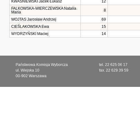
KWAŚNIEWSKI Jacek Łukasz
12
FALKOWSKA-WIERCZEWSKA Natalia
8
Maria
WOJTAS Jarosław Andrzej
69
CIEŚLAKOWSKA Ewa
15
WYDRZYŃSKI Maciej
14
Państwowa Komisja Wyborcza
tel. 22 625 06 17
ul. Wiejska 10
fax. 22 629 39 59
00-902 Warszawa