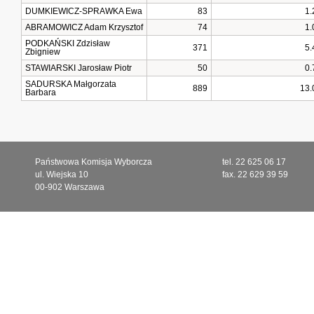
DUMKIEWICZ-SPRAWKA Ewa
83
1.
ABRAMOWICZ Adam Krzysztof
74
1.
PODKAŃSKI Zdzisław
371
5.
Zbigniew
STAWIARSKI Jarosław Piotr
50
0.
SADURSKA Małgorzata
889
13.
Barbara
Państwowa Komisja Wyborcza
tel. 22 625 06 17
ul. Wiejska 10
fax. 22 629 39 59
00-902 Warszawa