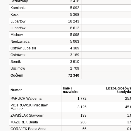
Jeziorzany
2 416
Kamionka
5 092
Kock
5 368
Lubartów
18 243
Lubartów
8 612
Michów
5 098
Niedźwiada
5 063
Ostrów Lubelski
4 389
Ostrówek
3 189
Serniki
3 910
Uścimów
2 709
Ogółem
72 340
Imię i
Liczba głosów 
Numer
nazwisko
kandyda
PARUCH Waldemar
1 772
25.
PIOTROWSKI Mirosław
3 125
45.
Mariusz
ZAWIŚLAK Sławomir
133
1.
MAZUREK Beata
268
3.
GORAJEK Beata Anna
56
0.