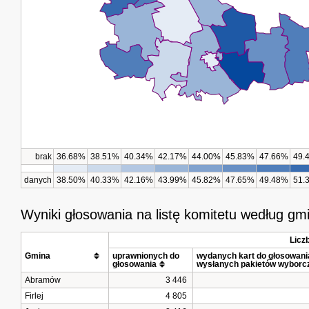
brak
36.68%
38.51%
40.34%
42.17%
44.00%
45.83%
47.66%
49.
danych
38.50%
40.33%
42.16%
43.99%
45.82%
47.65%
49.48%
51.
Wyniki głosowania na listę komitetu według gm
Licz
Gmina			
uprawnionych do 
wydanych kart do głosowania 
głosowania
wysłanych pakietów wyborc
Abramów
3 446
Firlej
4 805