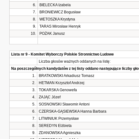
6.
BIELECKA Izabela
7.
BRONIEWICZ Bogusław
8.
WETOSZKA Krystyna
9.
TARAS Mirosław Henryk
10.
POŻAK Janusz
Lista nr 9 - Komitet Wyborczy Polskie Stronnictwo Ludowe
Liczba głosów ważnych oddanych na listę:
Na poszczególnych kandydatów z tej listy oddano następujące liczby g
1.
BRATKOWSKI Arkadiusz Tomasz
2.
HETMAN Krzysztof Andrzej
3.
TOKARSKA Genowefa
4.
ZAJĄC Józef
5.
SOSNOWSKI Sławomir Antoni
6.
CZERSKA-GĄSIEWSKA Hanna Barbara
7.
LITWINIUK Przemysław
8.
SEREDYN Elżbieta
9.
ZDANOWSKA Agnieszka