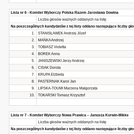
Lista nr 6 - Komitet Wyborczy Polska Razem Jarosława Gowina
Liczba głosów ważnych oddanych na listę:
Na poszczególnych kandydatów z tej listy oddano następujące liczby g
1.
STANISŁAWEK Andrzej Józef
2.
MAŃKA Andrzej
3.
TOBIASZ Violetta
4.
BOREK Anna
5.
JANISZEWSKI Jerzy Andrzej
6.
CISAK Dorota
7.
KRUPA Elżbieta
8.
PASTERNAK Karol Jan
9.
LIPSKA-TOUMI Marzena Małgorzata
10.
TOKARSKI Tomasz Krzysztof
Lista nr 7 - Komitet Wyborczy Nowa Prawica – Janusza Korwin-Mikke
Liczba głosów ważnych oddanych na listę:
Na poszczególnych kandydatów z tej listy oddano następujące liczby g