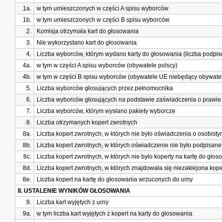
1a.
w tym umieszczonych w części A spisu wyborców
1b.
w tym umieszczonych w części B spisu wyborców
2.
Komisja otrzymała kart do głosowania
3.
Nie wykorzystano kart do głosowania
4.
Liczba wyborców, którym wydano karty do głosowania (liczba podpis
4a.
w tym w części A spisu wyborców (obywatele polscy)
4b.
w tym w części B spisu wyborców (obywatele UE niebędący obywatel
5.
Liczba wyborców głosujących przez pełnomocnika
6.
Liczba wyborców głosujących na podstawie zaświadczenia o prawie
7.
Liczba wyborców, którym wysłano pakiety wyborcze
8.
Liczba otrzymanych kopert zwrotnych
8a.
Liczba kopert zwrotnych, w których nie było oświadczenia o osobisty
8b.
Liczba kopert zwrotnych, w których oświadczenie nie było podpisan
8c.
Liczba kopert zwrotnych, w których nie było koperty na kartę do głos
8d.
Liczba kopert zwrotnych, w których znajdowała się niezaklejona kop
8e.
Liczba kopert na kartę do głosowania wrzuconych do urny
II. USTALENIE WYNIKÓW GŁOSOWANIA
9.
Liczba kart wyjętych z urny
9a.
w tym liczba kart wyjętych z kopert na karty do głosowania