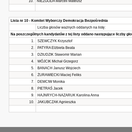
10.
NIEZGODA Marceli Mateusz
Lista nr 10 - Komitet Wyborczy Demokracja Bezpośrednia
Liczba głosów ważnych oddanych na listę:
Na poszczególnych kandydatów z tej listy oddano następujące liczby g
1.
SZEWCZYK Krzysztof
2.
PATYRA Elżbieta Beata
3.
DZIUDZIK Sławomir Marian
4.
WÓJCIK Michał Grzegorz
5.
BANACH Janusz Wojciech
6.
ŻURAWIECKI Maciej Feliks
7.
DEMCIW Monika
8.
PIETRAŚ Jacek
9.
HAJNRYCH-NAZARUK Karolina Anna
10.
JAKUBCZAK Agnieszka