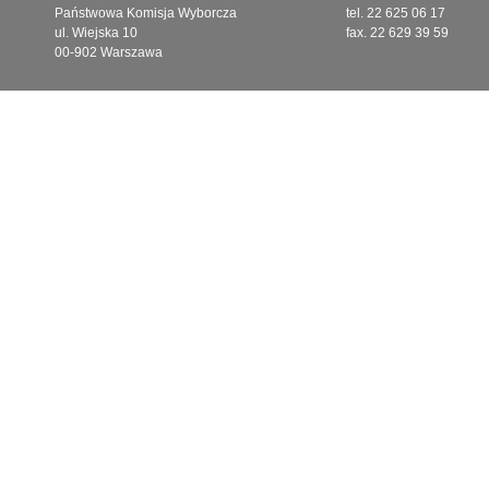
Państwowa Komisja Wyborcza
tel. 22 625 06 17
ul. Wiejska 10
fax. 22 629 39 59
00-902 Warszawa