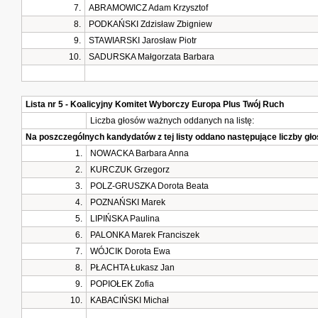
7.
ABRAMOWICZ Adam Krzysztof
8.
PODKAŃSKI Zdzisław Zbigniew
9.
STAWIARSKI Jarosław Piotr
10.
SADURSKA Małgorzata Barbara
Lista nr 5 - Koalicyjny Komitet Wyborczy Europa Plus Twój Ruch
Liczba głosów ważnych oddanych na listę:
Na poszczególnych kandydatów z tej listy oddano następujące liczby g
1.
NOWACKA Barbara Anna
2.
KURCZUK Grzegorz
3.
POLZ-GRUSZKA Dorota Beata
4.
POZNAŃSKI Marek
5.
LIPIŃSKA Paulina
6.
PALONKA Marek Franciszek
7.
WÓJCIK Dorota Ewa
8.
PŁACHTA Łukasz Jan
9.
POPIOŁEK Zofia
10.
KABACIŃSKI Michał