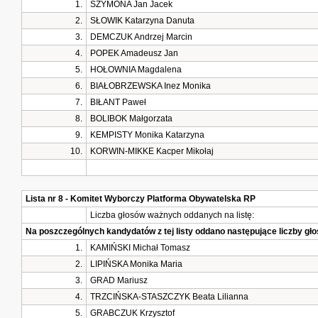
1.
SZYMONA Jan Jacek
2.
SŁOWIK Katarzyna Danuta
3.
DEMCZUK Andrzej Marcin
4.
POPEK Amadeusz Jan
5.
HOŁOWNIA Magdalena
6.
BIAŁOBRZEWSKA Inez Monika
7.
BIŁANT Paweł
8.
BOLIBOK Małgorzata
9.
KEMPISTY Monika Katarzyna
10.
KORWIN-MIKKE Kacper Mikołaj
Lista nr 8 - Komitet Wyborczy Platforma Obywatelska RP
Liczba głosów ważnych oddanych na listę:
Na poszczególnych kandydatów z tej listy oddano następujące liczby g
1.
KAMIŃSKI Michał Tomasz
2.
LIPIŃSKA Monika Maria
3.
GRAD Mariusz
4.
TRZCIŃSKA-STASZCZYK Beata Lilianna
5.
GRABCZUK Krzysztof