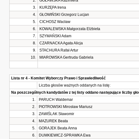
2.
GOŁAWSKA Kazimiera
3.
KURZĘPA Irena
4.
GŁOWIŃSKI Grzegorz Lucjan
5.
CICHOSZ Wacław
6.
KOWALEWSKA Małgorzata Elżbieta
7.
SZYMAŃSKI Adam
8.
CZARNACKA Agata Alicja
9.
STACHURA Rafał Artur
10.
MIAROWSKA Gertruda Gabriela
Lista nr 4 - Komitet Wyborczy Prawo i Sprawiedliwość
Liczba głosów ważnych oddanych na listę:
Na poszczególnych kandydatów z tej listy oddano następujące liczby g
1.
PARUCH Waldemar
2.
PIOTROWSKI Mirosław Mariusz
3.
ZAWIŚLAK Sławomir
4.
MAZUREK Beata
5.
GORAJEK Beata Anna
6.
DUMKIEWICZ-SPRAWKA Ewa