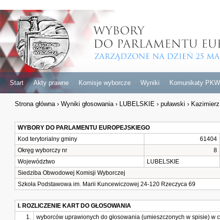
Start
Akty prawne
Komisje wyborcze
Wyniki
Komunikaty PKW
Strona główna
›
Wyniki głosowania
›
LUBELSKIE
›
puławski
›
Kazimierz
WYBORY DO PARLAMENTU EUROPEJSKIEGO
Kod terytorialny gminy
61404
Okręg wyborczy nr
8
Województwo
LUBELSKIE
Siedziba Obwodowej Komisji Wyborczej
Szkoła Podstawowa im. Marii Kuncewiczowej 24-120 Rzeczyca 69
I. ROZLICZENIE KART DO GŁOSOWANIA
1.
wyborców uprawionych do głosowania (umieszczonych w spisie) w c