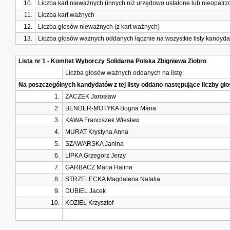
10.
Liczba kart nieważnych (innych niż urzędowo ustalone lub nieopatr
11.
Liczba kart ważnych
12.
Liczba głosów nieważnych (z kart ważnych)
13.
Liczba głosów ważnych oddanych łącznie na wszystkie listy kandyd
Lista nr 1 - Komitet Wyborczy Solidarna Polska Zbigniewa Ziobro
Liczba głosów ważnych oddanych na listę:
Na poszczególnych kandydatów z tej listy oddano następujące liczby g
1.
ŻACZEK Jarosław
2.
BENDER-MOTYKA Bogna Maria
3.
KAWA Franciszek Wiesław
4.
MURAT Krystyna Anna
5.
SZAWARSKA Janina
6.
LIPKA Grzegorz Jerzy
7.
GARBACZ Maria Halina
8.
STRZELECKA Magdalena Natalia
9.
DUBIEL Jacek
10.
KOZIEŁ Krzysztof