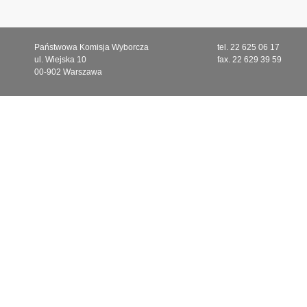
Państwowa Komisja Wyborcza
tel. 22 625 06 17
ul. Wiejska 10
fax. 22 629 39 59
00-902 Warszawa