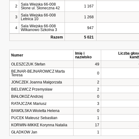
Sala Wiejska 66-008
2
1 167
Słone ul. Słoneczna 42
Sala Wiejska 66-008
3
1 268
Letnica 10
Sala Wiejska 66-008
4
947
Wilkanowo Szkolna 3
Razem
5 021
Imię i
Liczba głos
Numer
nazwisko
kand
OLESZCZUK Stefan
49
BEJNAR-BEJNAROWICZ Marta
0
Teresa
JONCZEK Joanna Małgorzata
2
BIELEWICZ Przemysław
2
BIAŁOKOZ Andrzej
0
RATAJCZAK Mariusz
3
BAWOLSKA Wioletta Helena
0
PUCEK Mateusz Sebastian
1
KORWIN-MIKKE Korynna Natalia
17
GŁADKOW Jan
1