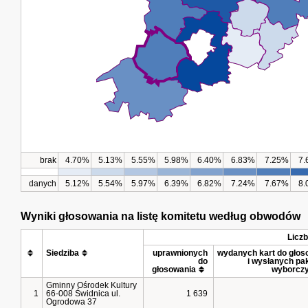
brak
4.70%
5.13%
5.55%
5.98%
6.40%
6.83%
7.25%
7.
danych
5.12%
5.54%
5.97%
6.39%
6.82%
7.24%
7.67%
8.
Wyniki głosowania na listę komitetu według obwodów
Licz
Siedziba
uprawnionych 
wydanych kart do głoso
do 
i wysłanych pak
głosowania
wyborcz
Gminny Ośrodek Kultury
1
66-008 Świdnica ul.
1 639
Ogrodowa 37