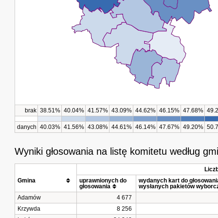
brak
38.51%
40.04%
41.57%
43.09%
44.62%
46.15%
47.68%
49.
danych
40.03%
41.56%
43.08%
44.61%
46.14%
47.67%
49.20%
50.
Wyniki głosowania na listę komitetu według gm
Licz
Gmina			
uprawnionych do 
wydanych kart do głosowania 
głosowania
wysłanych pakietów wyborc
Adamów
4 677
Krzywda
8 256