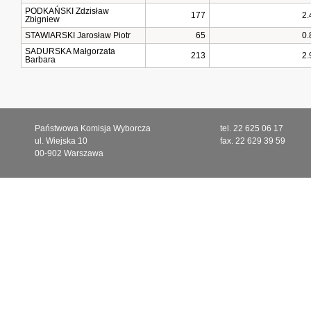
PODKAŃSKI Zdzisław
177
2.
Zbigniew
STAWIARSKI Jarosław Piotr
65
0.
SADURSKA Małgorzata
213
2.
Barbara
Państwowa Komisja Wyborcza
tel. 22 625 06 17
ul. Wiejska 10
fax. 22 629 39 59
00-902 Warszawa