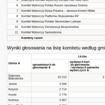
5
Koalicyjny Komitet Wyborczy Europa Plus Twój Ruch
6
Komitet Wyborczy Polska Razem Jarosława Gowina
7
Komitet Wyborczy Nowa Prawica – Janusza Korwin-Mikke
8
Komitet Wyborczy Platforma Obywatelska RP
9
Komitet Wyborczy Polskie Stronnictwo Ludowe
10
Komitet Wyborczy Demokracja Bezpośrednia
11
Komitet Wyborczy Samoobrona
Komitety razem
Wyniki głosowania na listę komitetu według gm
Liczba
wydanych kart
Gmina
uprawnionych do 
 do głosowania
głosowania
 i wysłanych pakietów 
wyborczych
Dąbrowa
10 212
2
Białostocka
Janów
3 568
Korycin
2 714
Krynki
2 778
Kuźnica
3 467