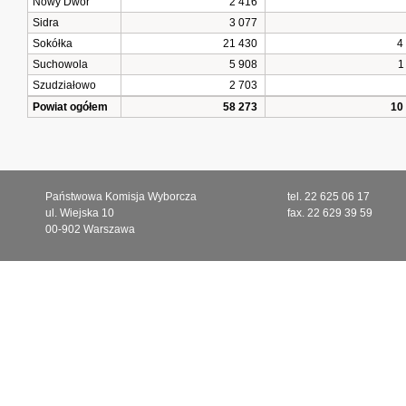
Nowy Dwór
2 416
Sidra
3 077
Sokółka
21 430
4
Suchowola
5 908
1
Szudziałowo
2 703
Powiat ogółem
58 273
10
Państwowa Komisja Wyborcza
tel. 22 625 06 17
ul. Wiejska 10
fax. 22 629 39 59
00-902 Warszawa