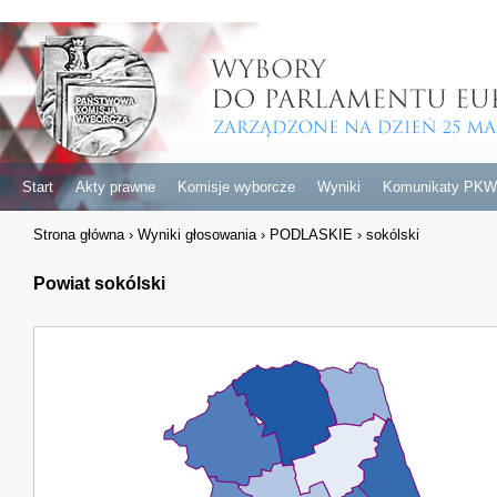
Start
Akty prawne
Komisje wyborcze
Wyniki
Komunikaty PKW
Strona główna
›
Wyniki głosowania
›
PODLASKIE
›
sokólski
Powiat sokólski