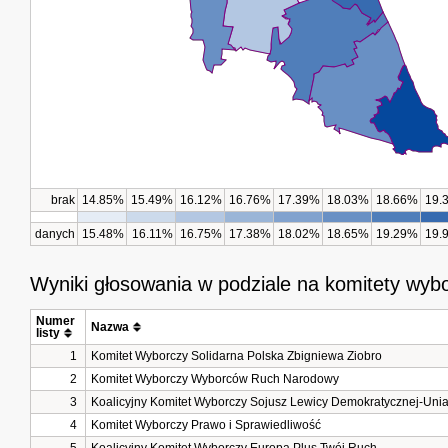
brak
14.85%
15.49%
16.12%
16.76%
17.39%
18.03%
18.66%
19.
danych
15.48%
16.11%
16.75%
17.38%
18.02%
18.65%
19.29%
19.
Wyniki głosowania w podziale na komitety wyb
Numer 
Nazwa
listy
1
Komitet Wyborczy Solidarna Polska Zbigniewa Ziobro
2
Komitet Wyborczy Wyborców Ruch Narodowy
3
Koalicyjny Komitet Wyborczy Sojusz Lewicy Demokratycznej-Unia
4
Komitet Wyborczy Prawo i Sprawiedliwość