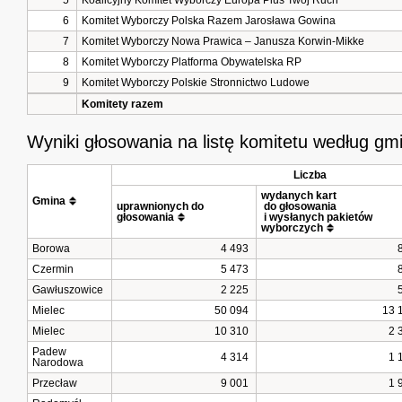
5
Koalicyjny Komitet Wyborczy Europa Plus Twój Ruch
6
Komitet Wyborczy Polska Razem Jarosława Gowina
7
Komitet Wyborczy Nowa Prawica – Janusza Korwin-Mikke
8
Komitet Wyborczy Platforma Obywatelska RP
9
Komitet Wyborczy Polskie Stronnictwo Ludowe
Komitety razem
Wyniki głosowania na listę komitetu według gm
Liczba
wydanych kart
Gmina
uprawnionych do 
 do głosowania
głosowania
 i wysłanych pakietów 
wyborczych
Borowa
4 493
Czermin
5 473
Gawłuszowice
2 225
Mielec
50 094
13 
Mielec
10 310
2 
Padew
4 314
1 
Narodowa
Przecław
9 001
1 