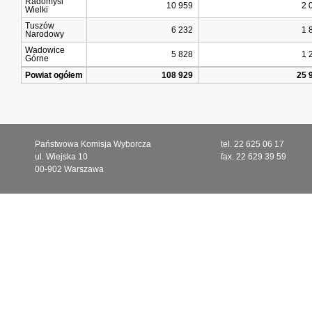
Radomyśl
10 959
2 
Wielki
Tuszów
6 232
1 
Narodowy
Wadowice
5 828
1 
Górne
Powiat ogółem
108 929
25 
Państwowa Komisja Wyborcza
tel. 22 625 06 17
ul. Wiejska 10
fax. 22 629 39 59
00-902 Warszawa