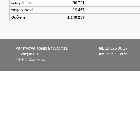
szczycieński
56 791
węgorzewski
19 467
Ogółem
1 149 257
Państwowa Komisja Wyborcza
tel. 22 625 06 17
ul. Wiejska 10
fax. 22 629 39 59
00-902 Warszawa