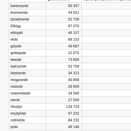
bartoszycki
50 357
braniewski
34 821
działdowski
52 758
Elbląg
97 070
elbląski
46 107
ełcki
69 153
giżycki
46 687
gołdapski
22 075
iławski
73 809
kętrzyński
53 758
lidzbarski
34 313
mrągowski
40 868
nidzicki
26 809
nowomiejski
34 540
olecki
27 540
Olsztyn
134 724
olsztyński
97 232
ostródzki
84 232
piski
46 146