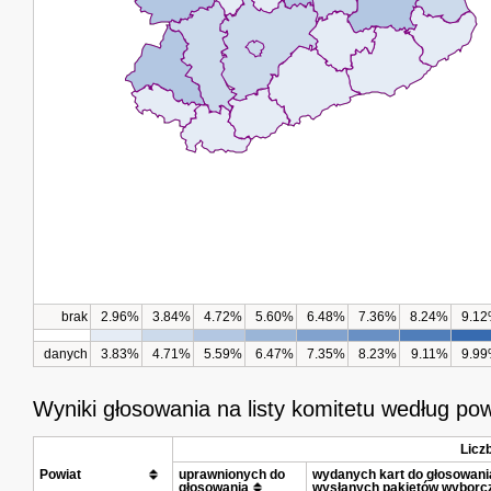
brak
2.96%
3.84%
4.72%
5.60%
6.48%
7.36%
8.24%
9.1
danych
3.83%
4.71%
5.59%
6.47%
7.35%
8.23%
9.11%
9.9
Wyniki głosowania na listy komitetu według po
Licz
Powiat			
uprawnionych do 
wydanych kart do głosowania 
głosowania
wysłanych pakietów wyborc