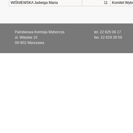
WIŚNIEWSKA Jadwiga Maria
11
Komitet Wyb
Państwowa Komisja Wyborcza
tel. 22 625 06 17
ul. Wiejska 10
fax. 22 629 39 59
00-902 Warszawa