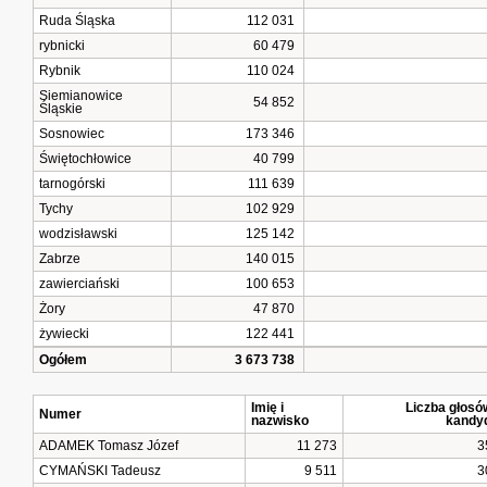
Ruda Śląska
112 031
rybnicki
60 479
Rybnik
110 024
Siemianowice
54 852
Śląskie
Sosnowiec
173 346
Świętochłowice
40 799
tarnogórski
111 639
Tychy
102 929
wodzisławski
125 142
Zabrze
140 015
zawierciański
100 653
Żory
47 870
żywiecki
122 441
Ogółem
3 673 738
Imię i
Liczba głosó
Numer
nazwisko
kandy
ADAMEK Tomasz Józef
11 273
3
CYMAŃSKI Tadeusz
9 511
3