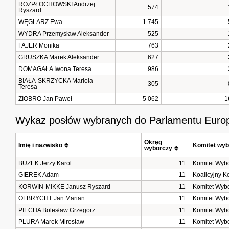
ROZPŁOCHOWSKI Andrzej
574
Ryszard
WĘGLARZ Ewa
1 745
WYDRA Przemysław Aleksander
525
FAJER Monika
763
GRUSZKA Marek Aleksander
627
DOMAGAŁA Iwona Teresa
986
BIAŁA-SKRZYCKA Mariola
305
Teresa
ZIOBRO Jan Paweł
5 062
1
Wykaz posłów wybranych do Parlamentu Europ
Okręg 
Imię i nazwisko
Komitet wyb
wyborczy
BUZEK Jerzy Karol
11
Komitet Wyb
GIEREK Adam
11
Koalicyjny K
KORWIN-MIKKE Janusz Ryszard
11
Komitet Wyb
OLBRYCHT Jan Marian
11
Komitet Wyb
PIECHA Bolesław Grzegorz
11
Komitet Wyb
PLURA Marek Mirosław
11
Komitet Wyb