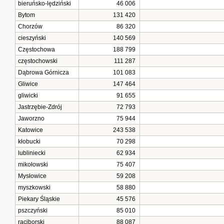
bieruńsko-lędziński
46 006
Bytom
131 420
Chorzów
86 320
cieszyński
140 569
Częstochowa
188 799
częstochowski
111 287
Dąbrowa Górnicza
101 083
Gliwice
147 464
gliwicki
91 655
Jastrzębie-Zdrój
72 793
Jaworzno
75 944
Katowice
243 538
kłobucki
70 298
lubliniecki
62 934
mikołowski
75 407
Mysłowice
59 208
myszkowski
58 880
Piekary Śląskie
45 576
pszczyński
85 010
raciborski
88 087