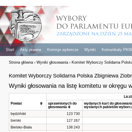
Start
Akty prawne
Komisje wyborcze
Wyniki
Komunikaty PKW
Strona główna
›
Wyniki głosowania
›
Komitet Wyborczy Solidarna Polsk
Komitet Wyborczy Solidarna Polska Zbigniewa Ziob
Wyniki głosowania na listę komitetu w okręgu
Licz
Powiat			
uprawnionych do 
wydanych kart do głosowania 
głosowania
wysłanych pakietów wyborc
będziński
123 730
bielski
127 267
Bielsko-Biała
138 243