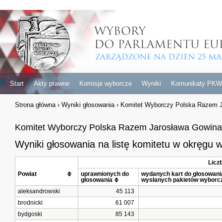
Start
Akty prawne
Komisje wyborcze
Wyniki
Komunikaty PKW
Strona główna
›
Wyniki głosowania
›
Komitet Wyborczy Polska Razem 
Komitet Wyborczy Polska Razem Jarosława Gowina
Wyniki głosowania na listę komitetu w okręgu
Licz
Powiat			
uprawnionych do 
wydanych kart do głosowania 
głosowania
wysłanych pakietów wyborc
aleksandrowski
45 113
brodnicki
61 007
bydgoski
85 143