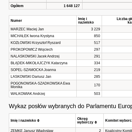
Ogółem
1 648 127
Imię i
Liczba g
Numer
nazwisko
ka
MARZEC Maciej Jan
3 229
MICHAŁEK Iwona Krystyna
850
KOZŁOWSKI Krzysztof Ryszard
517
PROKOPOWICZ Wojciech
297
NALASKOWSKI Jacek Andrzej
291
BŁĄDEK-MIKOŁAJCZYK Katarzyna
334
SOPEL-SZAMOCKA Joanna
219
LASKOWSKI Dariusz Jan
285
POGONOWSKA-SZADKOWSKA Ewa
170
Monika
WALKOWIAK Andrzej
503
Wykaz posłów wybranych do Parlamentu Europ
Okręg 
Imię i nazwisko
Komitet wyborc
wyborczy
ZEMKE Janusz Władysław
2
Koalicyjny Komi