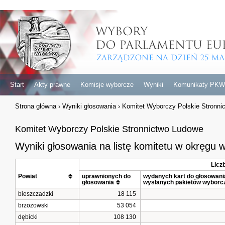
Start
Akty prawne
Komisje wyborcze
Wyniki
Komunikaty PKW
Strona główna
›
Wyniki głosowania
›
Komitet Wyborczy Polskie Stronni
Komitet Wyborczy Polskie Stronnictwo Ludowe
Wyniki głosowania na listę komitetu w okręgu
Licz
Powiat			
uprawnionych do 
wydanych kart do głosowania 
głosowania
wysłanych pakietów wyborc
bieszczadzki
18 115
brzozowski
53 054
dębicki
108 130