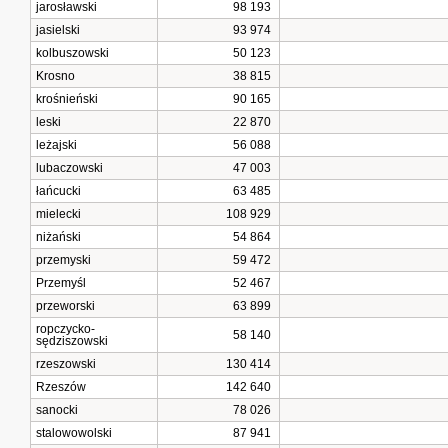
jarosławski
98 193
jasielski
93 974
kolbuszowski
50 123
Krosno
38 815
krośnieński
90 165
leski
22 870
leżajski
56 088
lubaczowski
47 003
łańcucki
63 485
mielecki
108 929
niżański
54 864
przemyski
59 472
Przemyśl
52 467
przeworski
63 899
ropczycko-
58 140
sędziszowski
rzeszowski
130 414
Rzeszów
142 640
sanocki
78 026
stalowowolski
87 941