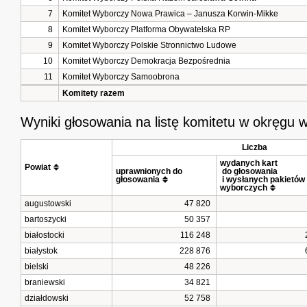
7
Komitet Wyborczy Nowa Prawica – Janusza Korwin-Mikke
8
Komitet Wyborczy Platforma Obywatelska RP
9
Komitet Wyborczy Polskie Stronnictwo Ludowe
10
Komitet Wyborczy Demokracja Bezpośrednia
11
Komitet Wyborczy Samoobrona
Komitety razem
Wyniki głosowania na listę komitetu w okręgu
Liczba
wydanych kart
Powiat
uprawnionych do 
 do głosowania
głosowania
 i wysłanych pakietów 
wyborczych
augustowski
47 820
bartoszycki
50 357
białostocki
116 248
białystok
228 876
bielski
48 226
braniewski
34 821
działdowski
52 758