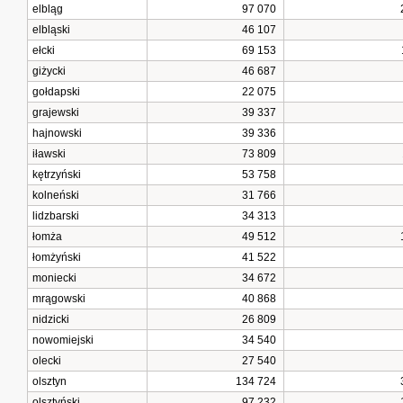
elbląg
97 070
elbląski
46 107
ełcki
69 153
giżycki
46 687
gołdapski
22 075
grajewski
39 337
hajnowski
39 336
iławski
73 809
kętrzyński
53 758
kolneński
31 766
lidzbarski
34 313
łomża
49 512
łomżyński
41 522
moniecki
34 672
mrągowski
40 868
nidzicki
26 809
nowomiejski
34 540
olecki
27 540
olsztyn
134 724
olsztyński
97 232