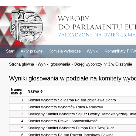
Start
Akty prawne
Komisje wyborcze
Wyniki
Komunikaty PKW
Strona główna
›
Wyniki głosowania
›
Okręg wyborczy nr 3 w Olsztynie
Wyniki głosowania w podziale na komitety wyb
Numer 
Nazwa
listy
1
Komitet Wyborczy Solidarna Polska Zbigniewa Ziobro
2
Komitet Wyborczy Wyborców Ruch Narodowy
3
Koalicyjny Komitet Wyborczy Sojusz Lewicy Demokratycznej-Unia
4
Komitet Wyborczy Prawo i Sprawiedliwość
5
Koalicyjny Komitet Wyborczy Europa Plus Twój Ruch
6
Komitet Wyborczy Polska Razem Jarosława Gowina