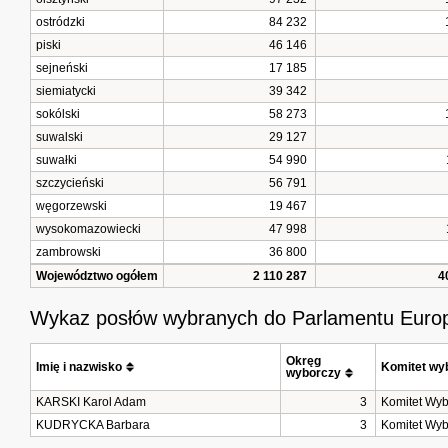
ostródzki
84 232
piski
46 146
sejneński
17 185
siemiatycki
39 342
sokólski
58 273
suwalski
29 127
suwałki
54 990
szczycieński
56 791
węgorzewski
19 467
wysokomazowiecki
47 998
zambrowski
36 800
Województwo ogółem
2 110 287
4
Wykaz posłów wybranych do Parlamentu Europ
Okręg 
Imię i nazwisko
Komitet wy
wyborczy
KARSKI Karol Adam
3
Komitet Wyb
KUDRYCKA Barbara
3
Komitet Wyb